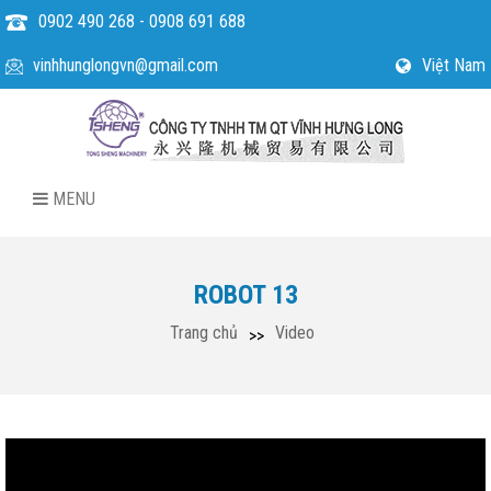
0902 490 268 - 0908 691 688
vinhhunglongvn@gmail.com
Việt Nam
MENU
ROBOT 13
Trang chủ
Video
>>