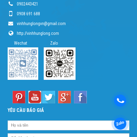
0902443421
0908 691 688
vinhhunglongvn@gmail.com
http://vinhhunglong.com
Wechat Zalo
YÊU CẦU BÁO GIÁ