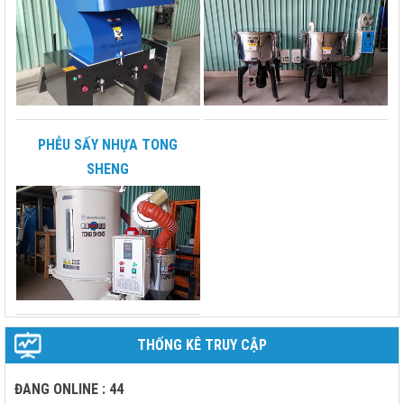
PHỄU SẤY NHỰA TONG
SHENG
THỐNG KÊ TRUY CẬP
ĐANG ONLINE : 44