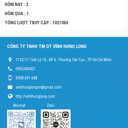
HÔM NAY : 2
HÔM QUA : 1
TỔNG LƯỢT TRUY CẬP : 1021063
CÔNG TY TNHH TM QT VĨNH HƯNG LONG
1132/11 Tỉnh Lộ 10 , KP 6 , Phường Tân Tạo , TP Hồ Chí Minh
0902443421
0908 691 688
vinhhunglongvn@gmail.com
http://vinhhunglong.com
Wechat Zalo