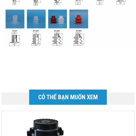
CÓ THỂ BẠN MUỐN XEM