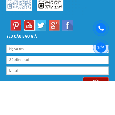
YÊU CẦU BÁO GIÁ
GỬI
LIÊN KẾT FACEBOOK
Copy right @2018 Vinh Hung Long. Allright Reserved