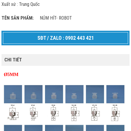
Xuất xứ : Trung Quốc
TÊN SẢN PHẨM:
NÚM HÍT- ROBOT
SĐT / ZALO : 0902 443 421
CHI TIẾT
Ø5MM