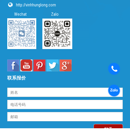
http://vinhhunglong.com
Wechat Zalo
联系报价
帖子