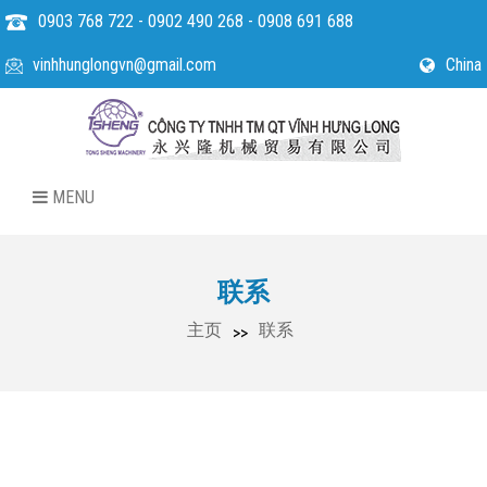
0903 768 722 - 0902 490 268 - 0908 691 688
vinhhunglongvn@gmail.com
China
MENU
联系
主页
联系
>>