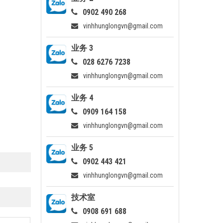
0902 490 268
vinhhunglongvn@gmail.com
业务 3
028 6276 7238
vinhhunglongvn@gmail.com
业务 4
0909 164 158
vinhhunglongvn@gmail.com
业务 5
0902 443 421
vinhhunglongvn@gmail.com
技术室
0908 691 688