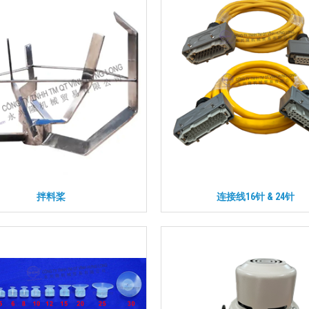
拌料桨
连接线16针 & 24针