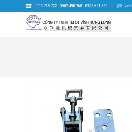
0903 768 722 - 0902 490 268 - 0908 691 688
vin