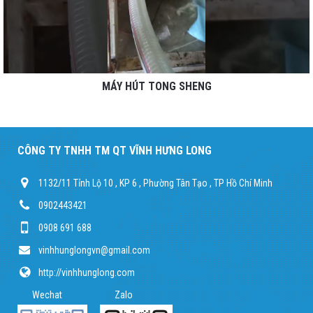
MÁY HÚT TONG SHENG
CÔNG TY TNHH TM QT VĨNH HƯNG LONG
1132/11 Tỉnh Lộ 10 , KP 6 , Phường Tân Tạo , TP Hồ Chí Minh
0902443421
0908 691 688
vinhhunglongvn@gmail.com
http://vinhhunglong.com
Wechat Zalo