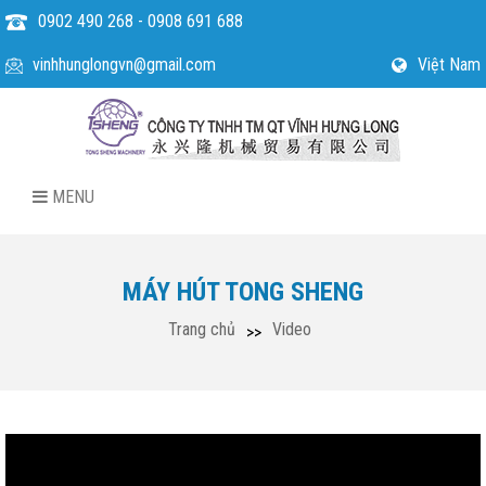
0902 490 268 - 0908 691 688
vinhhunglongvn@gmail.com
Việt Nam
MENU
MÁY HÚT TONG SHENG
Trang chủ
Video
>>