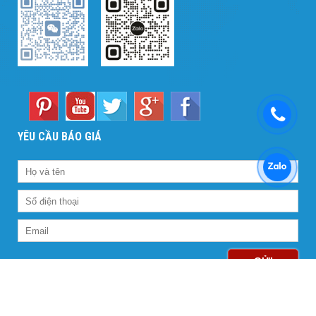
YÊU CẦU BÁO GIÁ
GỬI
LIÊN KẾT FACEBOOK