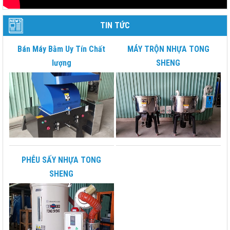
TIN TỨC
Bán Máy Bằm Uy Tín Chất
MÁY TRỘN NHỰA TONG
lượng
SHENG
PHỄU SẤY NHỰA TONG
SHENG