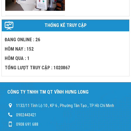
THỐNG KÊ TRUY CẬP
ĐANG ONLINE : 26
HÔM NAY : 152
HÔM QUA : 1
TỔNG LƯỢT TRUY CẬP : 1020867
CÔNG TY TNHH TM QT VĨNH HƯNG LONG
1132/11 Tỉnh Lộ 10 , KP 6 , Phường Tân Tạo , TP Hồ Chí Minh
0902443421
0908 691 688