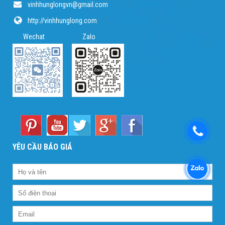
vinhhunglongvn@gmail.com
http://vinhhunglong.com
Wechat Zalo
YÊU CẦU BÁO GIÁ