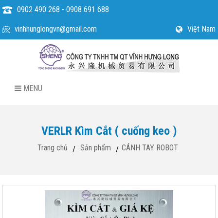
0902 490 268 - 0908 691 688
vinhhunglongvn@gmail.com
Việt Nam
MENU
VERLR Kìm Cắt ( cuống keo )
Trang chủ
Sản phẩm
CÁNH TAY ROBOT
/
/