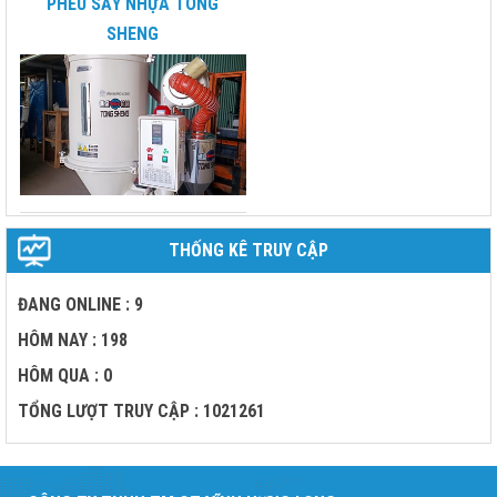
PHỄU SẤY NHỰA TONG
SHENG
THỐNG KÊ TRUY CẬP
ĐANG ONLINE : 9
HÔM NAY : 198
HÔM QUA : 0
TỔNG LƯỢT TRUY CẬP : 1021261