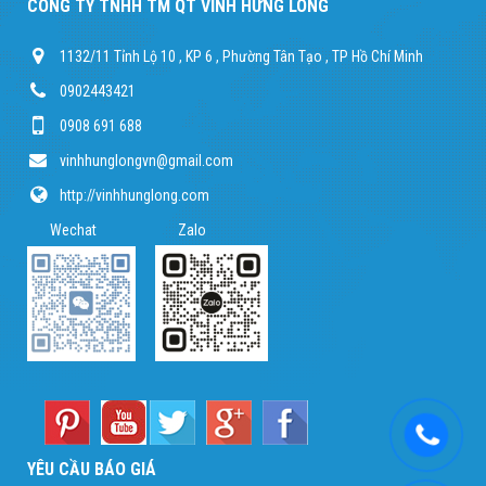
CÔNG TY TNHH TM QT VĨNH HƯNG LONG
1132/11 Tỉnh Lộ 10 , KP 6 , Phường Tân Tạo , TP Hồ Chí Minh
0902443421
0908 691 688
vinhhunglongvn@gmail.com
http://vinhhunglong.com
Wechat Zalo
YÊU CẦU BÁO GIÁ