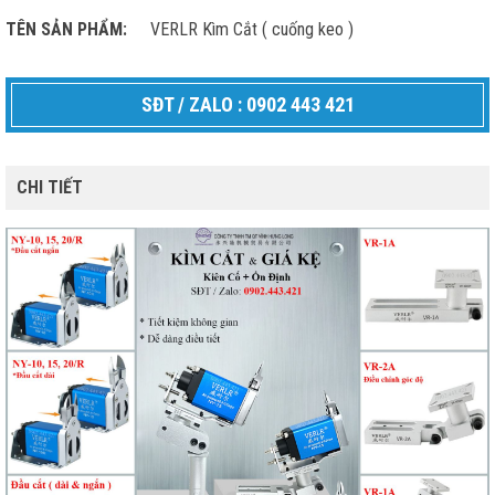
TÊN SẢN PHẨM:
VERLR Kìm Cắt ( cuống keo )
SĐT / ZALO : 0902 443 421
CHI TIẾT