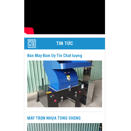
TIN TỨC
Bán Máy Bằm Uy Tín Chất lượng
MÁY TRỘN NHỰA TONG SHENG