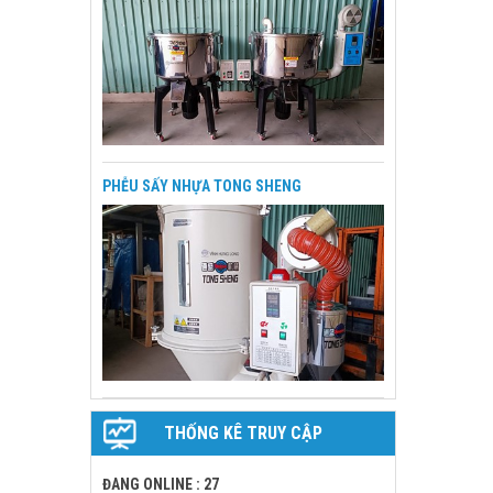
PHỄU SẤY NHỰA TONG SHENG
THỐNG KÊ TRUY CẬP
ĐANG ONLINE : 27