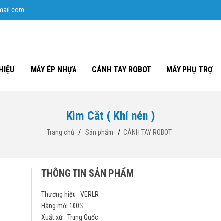
mail.com
HIỆU
MÁY ÉP NHỰA
CÁNH TAY ROBOT
MÁY PHỤ TRỢ
Kìm Cắt ( Khí nén )
Trang chủ
/
Sản phẩm
/
CÁNH TAY ROBOT
THÔNG TIN SẢN PHẨM
Thương hiệu : VERLR
Hàng mới 100%
Xuất xứ : Trung Quốc