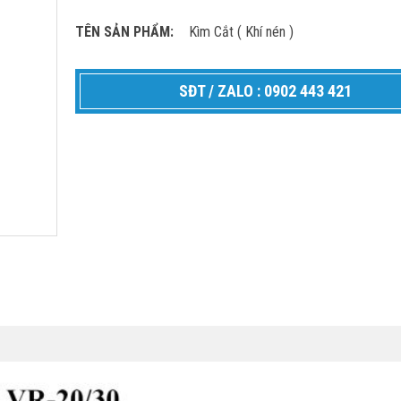
TÊN SẢN PHẨM:
Kìm Cắt ( Khí nén )
SĐT / ZALO : 0902 443 421