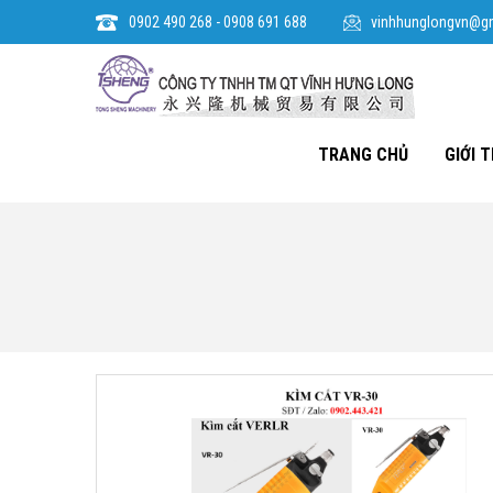
0902 490 268 - 0908 691 688
vinhhunglongvn@g
TRANG CHỦ
GIỚI T